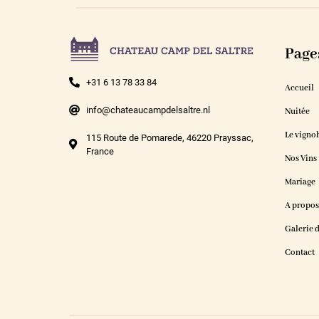
Page
+31 6 13 78 33 84
Accueil
info@chateaucampdelsaltre.nl
Nuitée
Le vigno
115 Route de Pomarede, 46220 Prayssac,
France
Nos Vins
Mariage
A propos
Galerie 
Contact