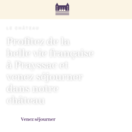
LE CHÂTEAU
Profitez de la
belle vie française
à Prayssac et
venez séjourner
dans notre
château
Venez séjourner